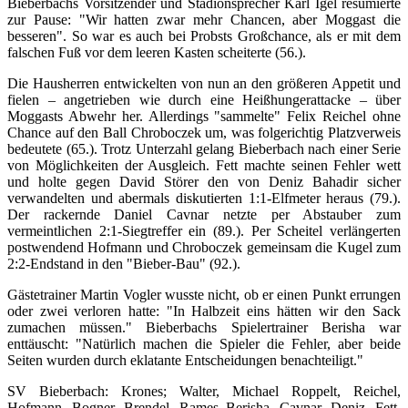
Bieberbachs Vorsitzender und Stadionsprecher Karl Igel resümierte
zur Pause: "Wir hatten zwar mehr Chancen, aber Moggast die
besseren". So war es auch bei Probsts Großchance, als er mit dem
falschen Fuß vor dem leeren Kasten scheiterte (56.).
Die Hausherren entwickelten von nun an den größeren Appetit und
fielen – angetrieben wie durch eine Heißhungerattacke – über
Moggasts Abwehr her. Allerdings "sammelte" Felix Reichel ohne
Chance auf den Ball Chroboczek um, was folgerichtig Platzverweis
bedeutete (65.). Trotz Unterzahl gelang Bieberbach nach einer Serie
von Möglichkeiten der Ausgleich. Fett machte seinen Fehler wett
und holte gegen David Störer den von Deniz Bahadir sicher
verwandelten und abermals diskutierten 1:1-Elfmeter heraus (79.).
Der rackernde Daniel Cavnar netzte per Abstauber zum
vermeintlichen 2:1-Siegtreffer ein (89.). Per Scheitel verlängerten
postwendend Hofmann und Chroboczek gemeinsam die Kugel zum
2:2-Endstand in den "Bieber-Bau" (92.).
Gästetrainer Martin Vogler wusste nicht, ob er einen Punkt errungen
oder zwei verloren hatte: "In Halbzeit eins hätten wir den Sack
zumachen müssen." Bieberbachs Spielertrainer Berisha war
enttäuscht: "Natürlich machen die Spieler die Fehler, aber beide
Seiten wurden durch eklatante Entscheidungen benachteiligt."
SV Bieberbach: Krones; Walter, Michael Roppelt, Reichel,
Hofmann, Bogner, Brendel, Rames Berisha, Cavnar, Deniz, Fett.