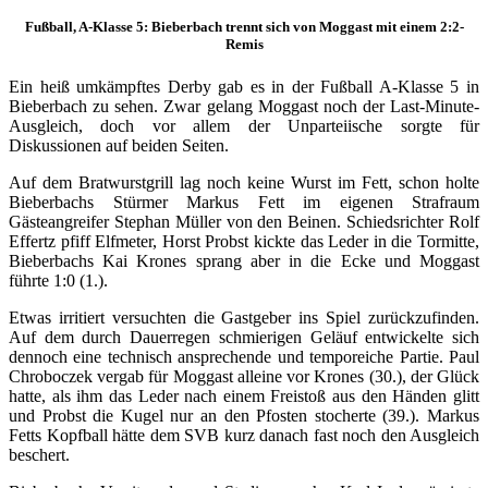
Fußball, A-Klasse 5: Bieberbach trennt sich von Moggast mit einem 2:2-
Remis
Ein heiß umkämpftes Derby gab es in der Fußball A-Klasse 5 in
Bieberbach zu sehen. Zwar gelang Moggast noch der Last-Minute-
Ausgleich, doch vor allem der Unparteiische sorgte für
Diskussionen auf beiden Seiten.
Auf dem Bratwurstgrill lag noch keine Wurst im Fett, schon holte
Bieberbachs Stürmer Markus Fett im eigenen Strafraum
Gästeangreifer Stephan Müller von den Beinen. Schiedsrichter Rolf
Effertz pfiff Elfmeter, Horst Probst kickte das Leder in die Tormitte,
Bieberbachs Kai Krones sprang aber in die Ecke und Moggast
führte 1:0 (1.).
Etwas irritiert versuchten die Gastgeber ins Spiel zurückzufinden.
Auf dem durch Dauerregen schmierigen Geläuf entwickelte sich
dennoch eine technisch ansprechende und temporeiche Partie. Paul
Chroboczek vergab für Moggast alleine vor Krones (30.), der Glück
hatte, als ihm das Leder nach einem Freistoß aus den Händen glitt
und Probst die Kugel nur an den Pfosten stocherte (39.). Markus
Fetts Kopfball hätte dem SVB kurz danach fast noch den Ausgleich
beschert.