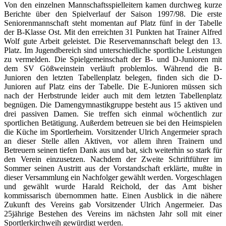
Von den einzelnen Mannschaftsspielleitern kamen durchweg kurze
Berichte über den Spielverlauf der Saison 1997/98. Die erste
Seniorenmannschaft steht momentan auf Platz fünf in der Tabelle
der B-Klasse Ost. Mit den erreichten 31 Punkten hat Trainer Alfred
Wolf gute Arbeit geleistet. Die Reservemannschaft belegt den 13.
Platz. Im Jugendbereich sind unterschiedliche sportliche Leistungen
zu vermelden. Die Spielgemeinschaft der B- und D-Junioren mit
dem SV Gößweinstein verläuft problemlos. Während die B-
Junioren den letzten Tabellenplatz belegen, finden sich die D-
Junioren auf Platz eins der Tabelle. Die E-Junioren müssen sich
nach der Herbstrunde leider auch mit dem letzten Tabellenplatz
begnügen. Die Damengymnastikgruppe besteht aus 15 aktiven und
drei passiven Damen. Sie treffen sich einmal wöchentlich zur
sportlichen Betätigung. Außerdem betreuen sie bei den Heimspielen
die Küche im Sportlerheim. Vorsitzender Ulrich Angermeier sprach
an dieser Stelle allen Aktiven, vor allem ihren Trainern und
Betreuern seinen tiefen Dank aus und bat, sich weiterhin so stark für
den Verein einzusetzen. Nachdem der Zweite Schriftführer im
Sommer seinen Austritt aus der Vorstandschaft erklärte, mußte in
dieser Versammlung ein Nachfolger gewählt werden. Vorgeschlagen
und gewählt wurde Harald Reichold, der das Amt bisher
kommissarisch übernommen hatte. Einen Ausblick in die nähere
Zukunft des Vereins gab Vorsitzender Ulrich Angermeier. Das
25jährige Bestehen des Vereins im nächsten Jahr soll mit einer
Sportlerkirchweih gewürdigt werden.