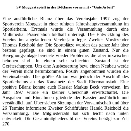
SV Moggast spielt in der B-Klasse vorne mit - "Gute Arbeit"
Eine ausführliche Bilanz über das Vereinsjahr 1997 zog der
Sportverein Moggast in einer ruhigen Jahreshauptversammlung im
Sportlerheim. Erstmals wurde die Versammlung durch eine
Multimedia- Präsentation bildhaft unterlegt. Die Entwicklung des
Vereins im abgelaufenen Vereinsjahr legte Zweiter Vorsitzender
Thomas Reichold dar. Die Sportplätze wurden das ganze Jahr über
bestens gepflegt, sie sind in einem guten Zustand. Nur die
Beregnungsanlage bereitete wieder Probleme, die aber inzwischen
behoben sind. In einem sehr schlechten Zustand ist der
Geräteschuppen. Um eine Ausbesserung bzw. einen Neubau werde
der Verein nicht herumkommen. Positiv angenommen wurden die
Vereinsabende. Die größte Aktion war jedoch der Anschluß des
Sportlerheims an das Kanalnetz der Stadt Ebermannstadt. Eine
positive Bilanz konnte auch Kassier Markus Beck vorweisen. Im
Jahr 1997 wurde ein kleiner Überschuß erwirtschaftet. Die
Ausgaben und Einnahmen gliederte der Kassier ausführlich und
verständlich auf. Über sieben Sitzungen der Vorstandschaft und über
26 Termine informierte Zweiter Schriftführer Harald Reichold die
Versammlung. Die Mitgliederzahl hat sich leicht nach unten
entwickelt. Die Gesamtmitgliederzahl des Vereins beträgt zur Zeit
270.