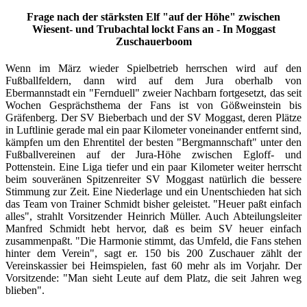
Frage nach der stärksten Elf "auf der Höhe" zwischen
Wiesent- und Trubachtal lockt Fans an - In Moggast
Zuschauerboom
Wenn im März wieder Spielbetrieb herrschen wird auf den
Fußballfeldern, dann wird auf dem Jura oberhalb von
Ebermannstadt ein "Fernduell" zweier Nachbarn fortgesetzt, das seit
Wochen Gesprächsthema der Fans ist von Gößweinstein bis
Gräfenberg. Der SV Bieberbach und der SV Moggast, deren Plätze
in Luftlinie gerade mal ein paar Kilometer voneinander entfernt sind,
kämpfen um den Ehrentitel der besten "Bergmannschaft" unter den
Fußballvereinen auf der Jura-Höhe zwischen Egloff- und
Pottenstein. Eine Liga tiefer und ein paar Kilometer weiter herrscht
beim souveränen Spitzenreiter SV Moggast natürlich die bessere
Stimmung zur Zeit. Eine Niederlage und ein Unentschieden hat sich
das Team von Trainer Schmidt bisher geleistet. "Heuer paßt einfach
alles", strahlt Vorsitzender Heinrich Müller. Auch Abteilungsleiter
Manfred Schmidt hebt hervor, daß es beim SV heuer einfach
zusammenpaßt. "Die Harmonie stimmt, das Umfeld, die Fans stehen
hinter dem Verein", sagt er. 150 bis 200 Zuschauer zählt der
Vereinskassier bei Heimspielen, fast 60 mehr als im Vorjahr. Der
Vorsitzende: "Man sieht Leute auf dem Platz, die seit Jahren weg
blieben".