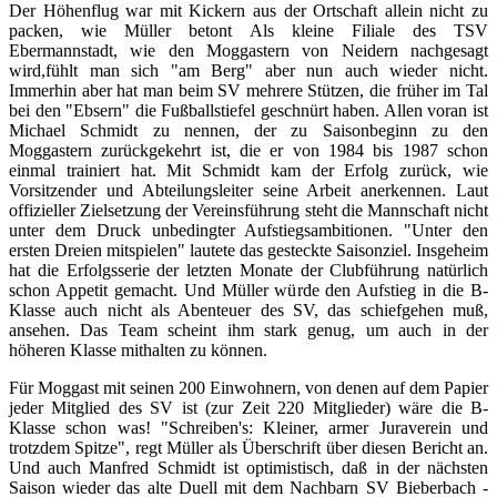
Der Höhenflug war mit Kickern aus der Ortschaft allein nicht zu
packen, wie Müller betont Als kleine Filiale des TSV
Ebermannstadt, wie den Moggastern von Neidern nachgesagt
wird,fühlt man sich "am Berg" aber nun auch wieder nicht.
Immerhin aber hat man beim SV mehrere Stützen, die früher im Tal
bei den "Ebsern" die Fußballstiefel geschnürt haben. Allen voran ist
Michael Schmidt zu nennen, der zu Saisonbeginn zu den
Moggastern zurückgekehrt ist, die er von 1984 bis 1987 schon
einmal trainiert hat. Mit Schmidt kam der Erfolg zurück, wie
Vorsitzender und Abteilungsleiter seine Arbeit anerkennen. Laut
offizieller Zielsetzung der Vereinsführung steht die Mannschaft nicht
unter dem Druck unbedingter Aufstiegsambitionen. "Unter den
ersten Dreien mitspielen" lautete das gesteckte Saisonziel. Insgeheim
hat die Erfolgsserie der letzten Monate der Clubführung natürlich
schon Appetit gemacht. Und Müller würde den Aufstieg in die B-
Klasse auch nicht als Abenteuer des SV, das schiefgehen muß,
ansehen. Das Team scheint ihm stark genug, um auch in der
höheren Klasse mithalten zu können.
Für Moggast mit seinen 200 Einwohnern, von denen auf dem Papier
jeder Mitglied des SV ist (zur Zeit 220 Mitglieder) wäre die B-
Klasse schon was! "Schreiben's: Kleiner, armer Juraverein und
trotzdem Spitze", regt Müller als Überschrift über diesen Bericht an.
Und auch Manfred Schmidt ist optimistisch, daß in der nächsten
Saison wieder das alte Duell mit dem Nachbarn SV Bieberbach -