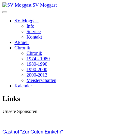
SV Moggast
SV Moggast
Info
Service
Kontakt
Aktuell
Chronik
Chronik
1974 - 1980
1980-1990
1990-2000
2000-2012
Meisterschaften
Kalender
Links
Unsere Sponsoren:
Gasthof "Zur Guten Einkehr"